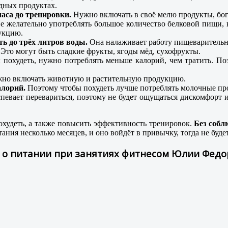
едных продуктах.
часа до тренировки.
Нужно включать в своё мелю продукты, бог
 Не желательно употреблять большое количество белковой пищи
укцию.
ь до трёх литров воды.
Она налаживает работу пищеварительно
Это могут быть сладкие фрукты, ягоды мёд, сухофрукты.
ы похудеть, нужно потреблять меньше калорий, чем тратить. 
лжно включать животную и растительную продукцию.
алорий.
Поэтому чтобы похудеть лучше потреблять молочные пр
певает перевариться, поэтому не будет ощущаться дискомфорт 
удеть, а также повысить эффективность тренировок.
Без собл
ния несколько месяцев, и оно войдёт в привычку, тогда не буд
 о питании при занятиях фитнесом Юлии Фед