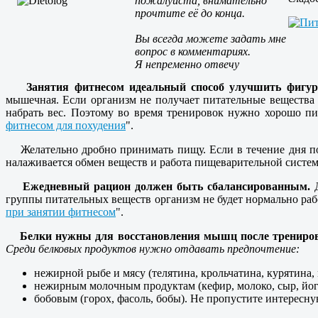
пожалуйста, внимательно
прочтите её до конца.
Вы всегда можете задать мне
вопрос в комментариях.
Я непременно отвечу
Занятия фитнесом идеальный способ улучшить фигуру
мышечная. Если организм не получает питательные вещества 
набрать вес. Поэтому во время тренировок нужно хорошо пи
фитнесом для похудения
".
Желательно дробно принимать пищу. Если в течение дня пот
налаживается обмен веществ и работа пищеварительной систе
Ежедневный рацион должен быть сбалансированным.
Д
группы питательных веществ организм не будет нормально ра
при занятии фитнесом
".
Белки нужны для восстановления мышц после трениров
Среди белковых продуктов нужно отдавать предпочтение:
нежирной рыбе и мясу (телятина, крольчатина, курятина, 
нежирным молочным продуктам (кефир, молоко, сыр, йог
бобовым (горох, фасоль, бобы). Не пропустите интересну