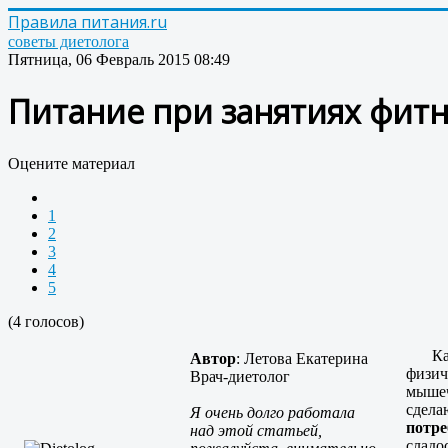
Правила питания.ru
советы диетолога
Пятница, 06 Февраль 2015 08:49
Питание при занятиях фитн
Оцените материал
1
2
3
4
5
(4 голосов)
Кажда
Автор
: Летова Екатерина
физич
Врач-диетолог
мышеч
сдела
Я очень долго работала
потре
над этой статьей,
сладо