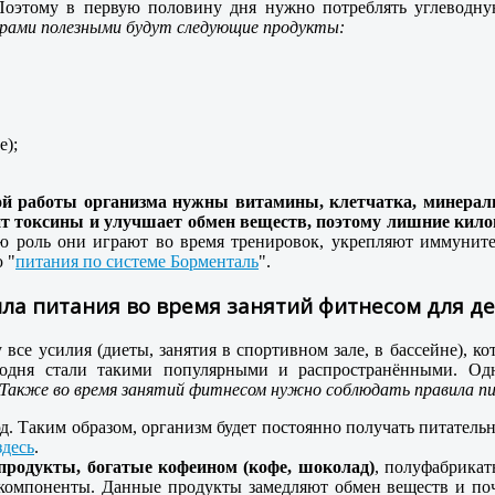
оэтому в первую половину дня нужно потреблять углеводну
ирами полезными будут следующие продукты:
е);
й работы организма нужны витамины, клетчатка, минерал
т токсины и улучшает обмен веществ, поэтому лишние кило
ю роль они играют во время тренировок, укрепляют иммунит
 "
питания по системе Борменталь
".
ла питания во время занятий фитнесом для д
е усилия (диеты, занятия в спортивном зале, в бассейне), кот
годня стали такими популярными и распространёнными. Од
акже во время занятий фитнесом нужно соблюдать правила п
д. Таким образом, организм будет постоянно получать питатель
здесь
.
продукты, богатые кофеином (кофе, шоколад)
, полуфабрикат
 компоненты. Данные продукты замедляют обмен веществ и по