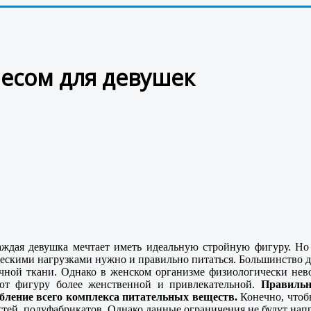
есом для девушек
я девушка мечтает иметь идеальную стройную фигуру. Но д
ескими нагрузками нужно и правильно питаться. Большинство де
ной ткани. Однако в женском организме физиологически нев
ют фигуру более женственной и привлекательной.
Правильн
бление всего комплекса питательных веществ.
Конечно, чтоб
стей, полуфабрикатов. Однако данные ограничения не будут на