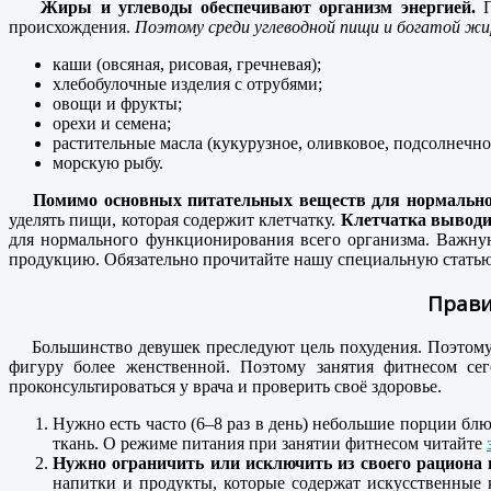
Жиры и углеводы обеспечивают организм энергией.
П
происхождения.
Поэтому среди углеводной пищи и богатой ж
каши (овсяная, рисовая, гречневая);
хлебобулочные изделия с отрубями;
овощи и фрукты;
орехи и семена;
растительные масла (кукурузное, оливковое, подсолнечно
морскую рыбу.
Помимо основных питательных веществ для нормально
уделять пищи, которая содержит клетчатку.
Клетчатка выводи
для нормального функционирования всего организма. Важну
продукцию. Обязательно прочитайте нашу специальную статью
Прави
Большинство девушек преследуют цель похудения. Поэтому вс
фигуру более женственной. Поэтому занятия фитнесом се
проконсультироваться у врача и проверить своё здоровье.
Т
Нужно есть часто (6–8 раз в день) небольшие порции блю
ткань. О режиме питания при занятии фитнесом читайте
Нужно ограничить или исключить из своего рациона 
напитки и продукты, которые содержат искусственные